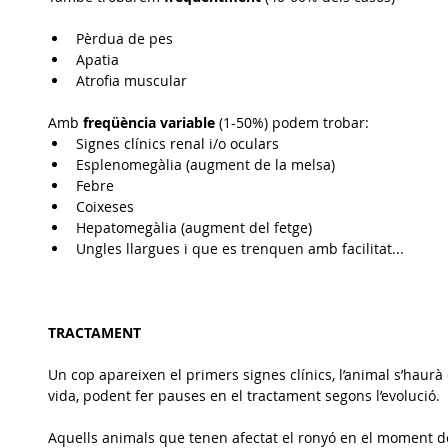
Pèrdua de pes  
Apatia  
Atrofia muscular 
Amb 
freqüència variable
 (1-50%) podem trobar: 
Signes clínics renal i/o oculars  
Esplenomegàlia (augment de la melsa)  
Febre  
Coixeses  
Hepatomegàlia (augment del fetge)  
Ungles llargues i que es trenquen amb facilitat... 
TRACTAMENT
Un cop apareixen el primers signes clínics, l’animal s’haurà 
vida, podent fer pauses en el tractament segons l’evolució.
Aquells animals que tenen afectat el ronyó en el moment del