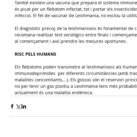
També existeix una vacuna que prepara el sistema immune de
és picat per un flebotom infectat, tot i portar els insecticid
infecció. El fet de vacunar de Leishmania, no exclou la utilit
El diagnòstic precoç de la leishmaniosis és fonamental de ca
recomana realitzar test serològics entre finals i començamen
al començament i així prendre les mesures oportunes.
RISC PELS HUMANS
Els flebotoms poden transmetre al leishmaniosis als huma
immunodeprimides  per diferents circumstàncies (amb tra
malalites concomitants,...). Els gossos són el reservori pri
no per tenir un gos positiu a Leishmania tens més probabilit
actualment és una malaltia endèmica.